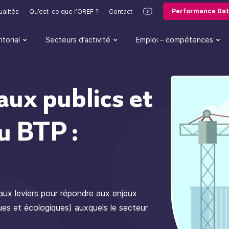
Performance Dat
ualités
Qu’est-ce que l’OREF ?
Contact
itorial
Secteurs d’activité
Emploi – compétences
aux publics et
u BTP :
aux leviers pour répondre aux enjeux
es et écologiques) auxquels le secteur