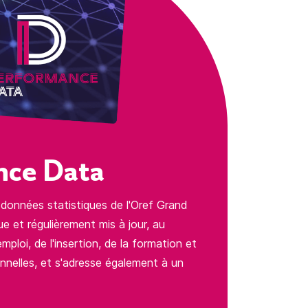
nce Data
 données statistiques de l'Oref Grand
e et régulièrement mis à jour, au
mploi, de l'insertion, de la formation et
onnelles, et s'adresse également à un