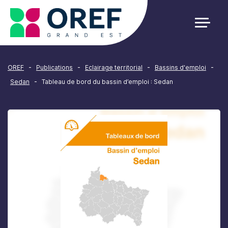
Cookies management panel
-
-
-
-
OREF
Publications
Eclairage territorial
Bassins d'emploi
-
Sedan
Tableau de bord du bassin d’emploi : Sedan