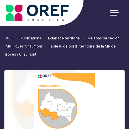
Cookies management panel
-
-
-
-
OREF
Publications
Eclairage territorial
Maisons de région
-
MR Troyes Chaumont
Tableau de bord : territoire de la MR de
Troyes / Chaumont