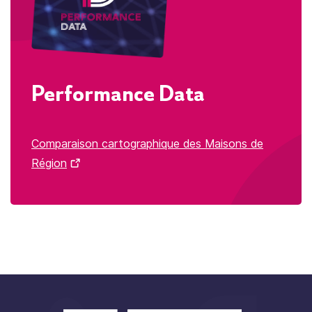
Performance Data
Comparaison cartographique des Maisons de
Région