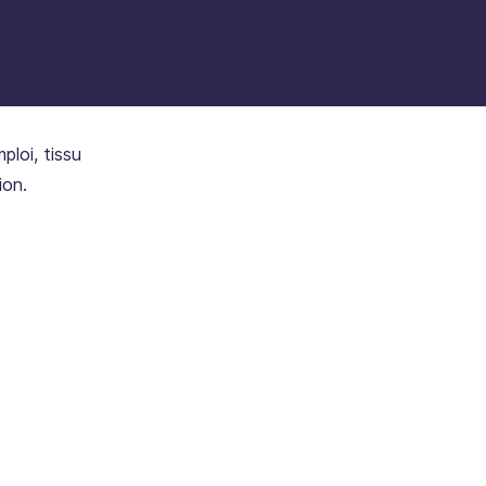
ploi, tissu
ion.