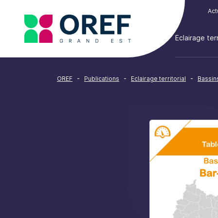
Cookies management panel
Act
Eclairage terr
-
-
-
OREF
Publications
Eclairage territorial
Bassin