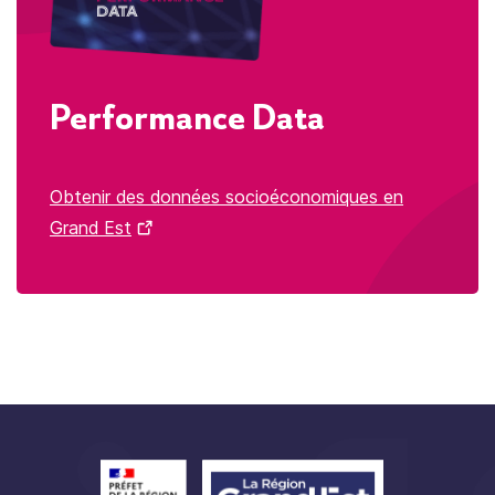
Performance Data
Obtenir des données socioéconomiques en
Grand Est