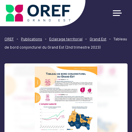
Cookies management panel
-
-
-
-
OREF
Publications
Eclairage territorial
Grand Est
Tableau
de bord conjoncturel du Grand Est (2nd trimestre 2023)