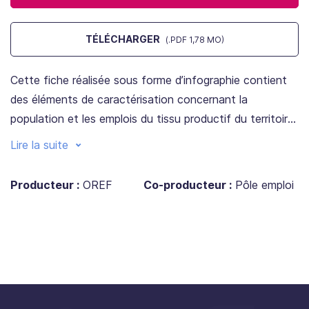
TÉLÉCHARGER
(.PDF 1,78 MO)
Cette fiche réalisée sous forme d’infographie contient
des éléments de caractérisation concernant la
population et les emplois du tissu productif du territoire,
ainsi que des indicateurs visant à qualifier les difficultés
Lire la suite
de recrutement du territoire.
Producteur :
OREF
Co-producteur :
Pôle emploi