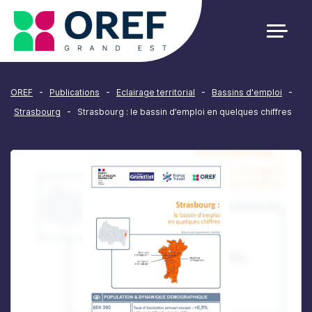
Cookies management panel
-
-
-
-
OREF
Publications
Eclairage territorial
Bassins d'emploi
-
Strasbourg
Strasbourg : le bassin d’emploi en quelques chiffres