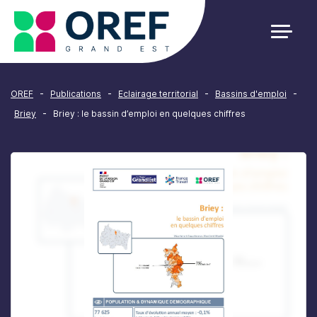
Cookies management panel
-
-
-
-
OREF
Publications
Eclairage territorial
Bassins d'emploi
-
Briey
Briey : le bassin d’emploi en quelques chiffres