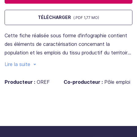
TÉLÉCHARGER
(.PDF 1,77 MO)
Cette fiche réalisée sous forme d’infographie contient
des éléments de caractérisation concernant la
population et les emplois du tissu productif du territoire,
ainsi que des indicateurs visant à qualifier les difficultés
Lire la suite
de recrutement du territoire.
Producteur :
OREF
Co-producteur :
Pôle emploi