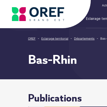
Cookies management panel
Act
Eclairage terr
-
-
-
OREF
Eclairage territorial
Départements
Bas-
Bas-Rhin
Publications