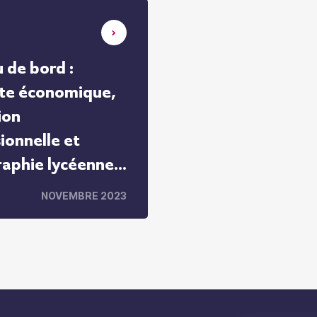
 de bord :
te économique,
ion
ionnelle et
aphie lycéenne
assins d’emploi
NOVEMBRE 2023
-Rhin