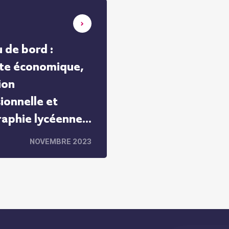
 de bord :
te économique,
ion
ionnelle et
aphie lycéenne
assins d’emploi
NOVEMBRE 2023
be