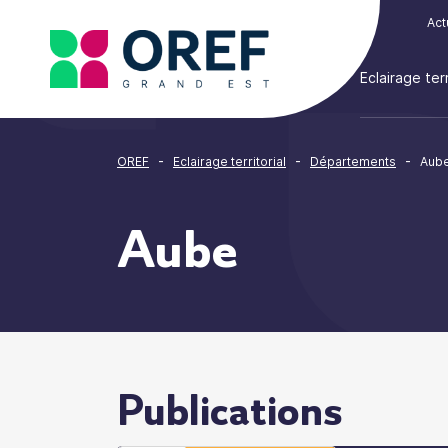
Cookies management panel
Act
Eclairage terr
-
-
-
OREF
Eclairage territorial
Départements
Aub
Aube
Publications