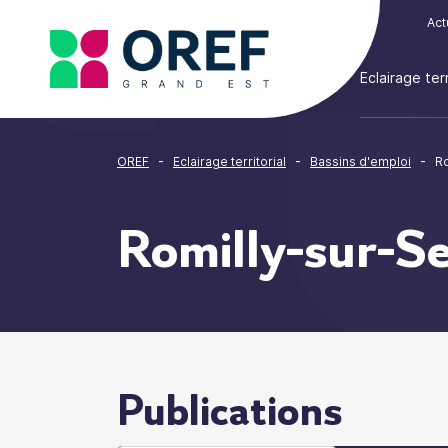
Cookies management panel
Act
Eclairage terr
-
-
-
OREF
Eclairage territorial
Bassins d'emploi
Ro
Romilly-sur-S
Publications