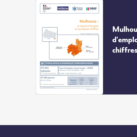
Mulhous
d'emplo
chiffre