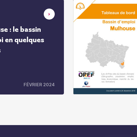
e : le bassin
i en quelques
s
FÉVRIER 2024