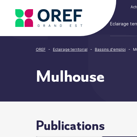
Cookies management panel
Act
Eclairage terr
-
-
-
OREF
Eclairage territorial
Bassins d'emploi
M
Mulhouse
Publications