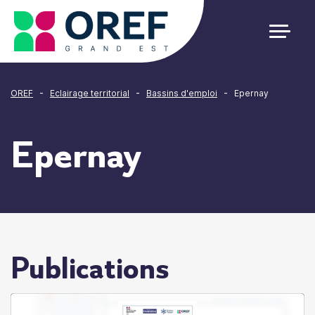
Cookies management panel
-
-
-
OREF
Eclairage territorial
Bassins d'emploi
Epernay
Epernay
Publications