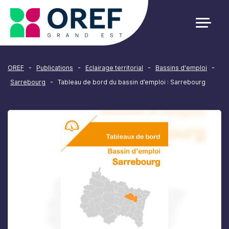
Cookies management panel
-
-
-
-
OREF
Publications
Eclairage territorial
Bassins d'emploi
-
Sarrebourg
Tableau de bord du bassin d’emploi : Sarrebourg