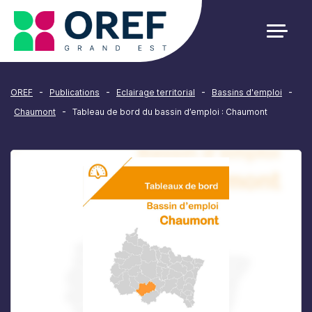
Cookies management panel
-
-
-
-
OREF
Publications
Eclairage territorial
Bassins d'emploi
-
Chaumont
Tableau de bord du bassin d’emploi : Chaumont