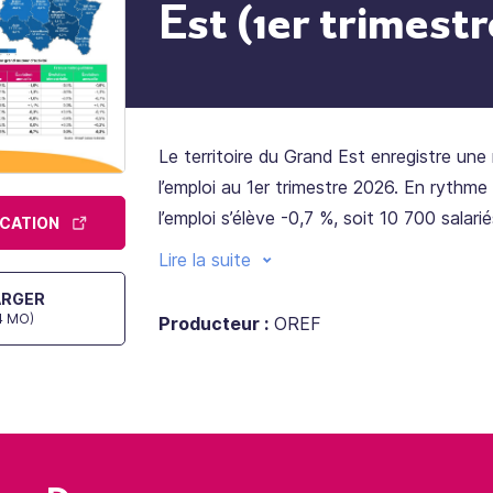
Est (1er trimestr
Le territoire du Grand Est enregistre une
l’emploi au 1er trimestre 2026. En rythme 
l’emploi s’élève -0,7 %, soit 10 700 salari
ICATION
de moins en un an. Au plan national, la si
Lire la suite
apparaît également défavorable, le repli s
ARGER
toutefois à -0,2 % des effectifs sur un a
74 MO)
Producteur :
OREF