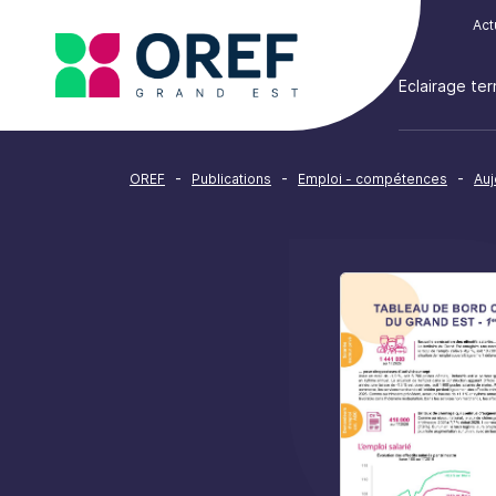
Cookies management panel
Act
Eclairage terr
-
-
-
OREF
Publications
Emploi - compétences
Auj