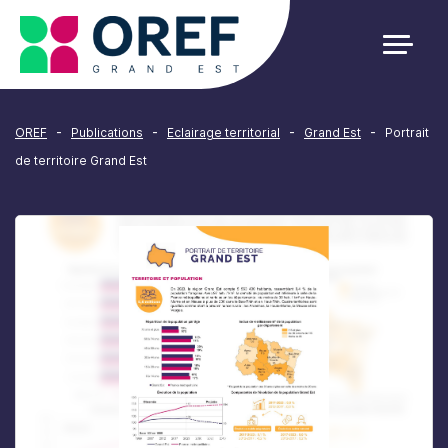
Cookies management panel
-
-
-
-
OREF
Publications
Eclairage territorial
Grand Est
Portrait
de territoire Grand Est