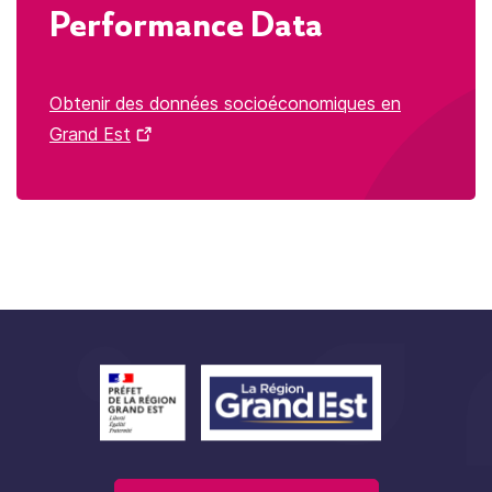
Performance Data
Obtenir des données socioéconomiques en
Grand Est