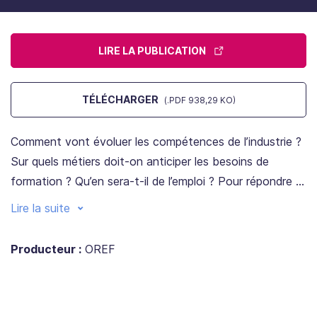
LIRE LA PUBLICATION
TÉLÉCHARGER
(.PDF 938,29 KO)
Comment vont évoluer les compétences de l’industrie ?
Sur quels métiers doit-on anticiper les besoins de
formation ? Qu’en sera-t-il de l’emploi ? Pour répondre à
ces questionnements, l’Oref Grand Est dans le cadre du
Lire la suite
COT industrie a mené une démarche prospective afin
prendre du recul sur le présent, d’imaginer les possibles
Producteur :
OREF
pour demain et surtout de mieux pouvoir anticiper les
transformations à venir.