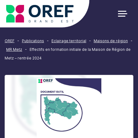
Cookies management panel
-
-
-
-
OREF
Publications
Eclairage territorial
Maisons de région
-
MR Metz
Effectifs en formation initiale de la Maison de Région de
Metz – rentrée 2024