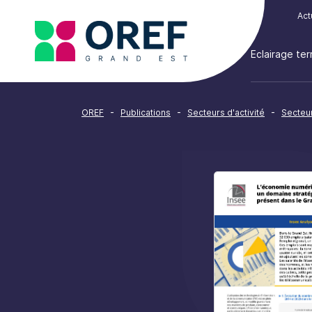
Cookies management panel
Act
Eclairage terr
-
-
-
OREF
Publications
Secteurs d'activité
Secteur