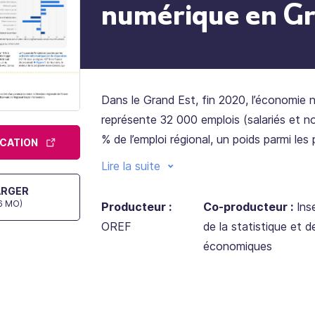
numérique en Gr
Dans le Grand Est, fin 2020, l’économie 
représente 32 000 emplois (salariés et non
% de l’emploi régional, un poids parmi les 
ICATION
France. Ces emplois sont majoritairemen
Lire la suite
les grandes métropoles : la zone d’emplo
ARGER
concentre quatre sur dix, et cette propor
46 MO)
Producteur :
Co-producteur :
Inse
sur quatre en ajoutant les zones de Nan
OREF
de la statistique et 
et Reims.
économiques