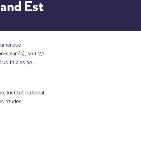
and Est
numérique
-salariés), soit 2,1
plus faibles de
t implantés dans
i de Strasbourg en
tion atteint trois
e, Institut national
cy, Metz, Mulhouse
des études