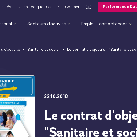
Performance Dat
ualités
Qu’est-ce que l’OREF ?
Contact
itorial
Secteurs d’activité
Emploi – compétences
-
-
s d’activité
Sanitaire et social
Le contrat d’objectifs – “Sanitaire et so
22.10.2018
Le contrat d'obje
"Sanitaire et soc