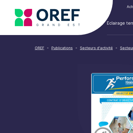
Cookies management panel
Act
Eclairage terr
-
-
-
OREF
Publications
Secteurs d'activité
Secteur