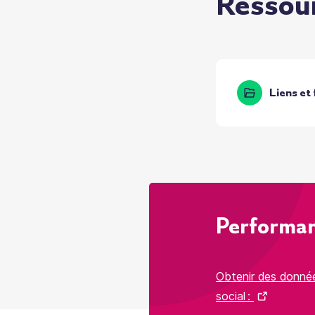
Ressou
Liens et 
Performan
Obtenir des donnée
social :