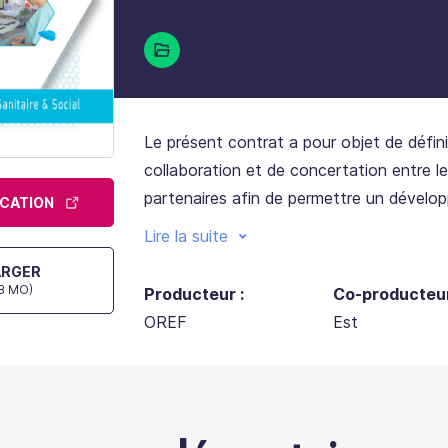
Le présent contrat a pour objet de défini
collaboration et de concertation entre le
partenaires afin de permettre un dével
ICATION
harmonieux et cohérent des formations, 
Lire la suite
les besoins en matière d’emploi et de qua
ARGER
métiers du sanitaire et du social et de co
58 MO)
Producteur :
Co-producteur
développement de l’emploi qualifié en Gr
OREF
Est
Le présent contrat précise les orientation
cadre d’actions cohérentes et partagées 
et les partenaires ainsi que les modalités 
coordination et de leur mise en œuvre e