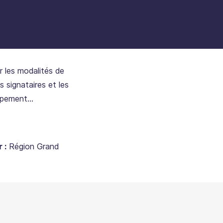
r les modalités de
s signataires et les
oppement
en relation avec
lifications des
ntribuer au
 :
Région Grand
and Est.
s et définit un
par les signataires
de leur
ffective dans des