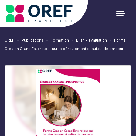
Cookies management panel
-
-
-
-
OREF
Publications
Formation
Bilan - évaluation
Forma
Créa en Grand Est : retour sur le déroulement et suites de parcours