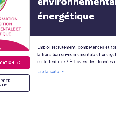
environnemental
énergétique
Emploi, recrutement, compétences et f
la transition environnementale et énergéti
sur le territoire ? À travers des données e
ICATION
ce document propose un panorama des m
Lire la suite
des besoins en main-d’œuvre et des par
ARGER
associés.
82 MO)