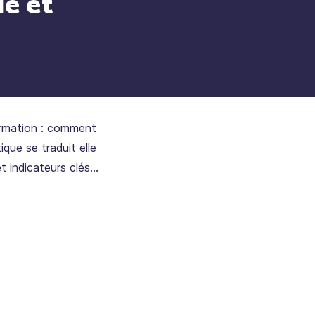
e et
ormation : comment
que se traduit elle
t indicateurs clés,
étiers concernés,
cours de formation