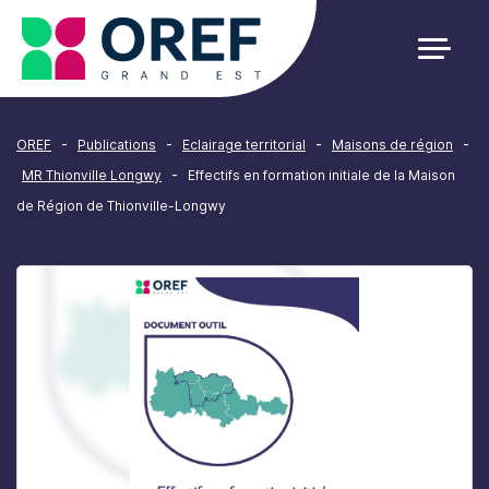
Cookies management panel
-
-
-
-
OREF
Publications
Eclairage territorial
Maisons de région
-
MR Thionville Longwy
Effectifs en formation initiale de la Maison
de Région de Thionville-Longwy