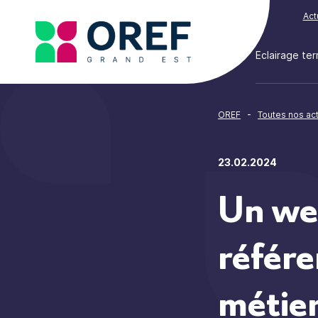
Cookies management panel
Act
Eclairage terr
-
OREF
Toutes nos act
23.02.2024
Un web
référe
métier