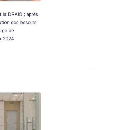
t la DRAIO ; après
lution des besoins
arge de
er 2024