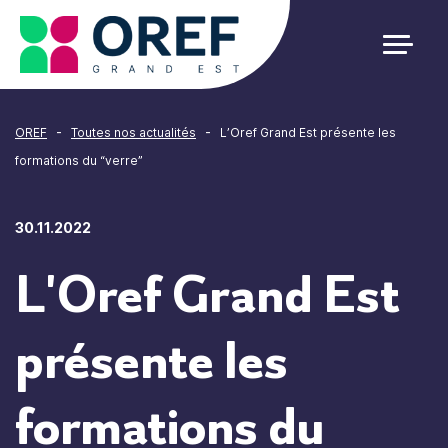
Cookies management panel
-
-
OREF
Toutes nos actualités
L’Oref Grand Est présente les
formations du “verre”
30.11.2022
L'Oref Grand Est
présente les
formations du